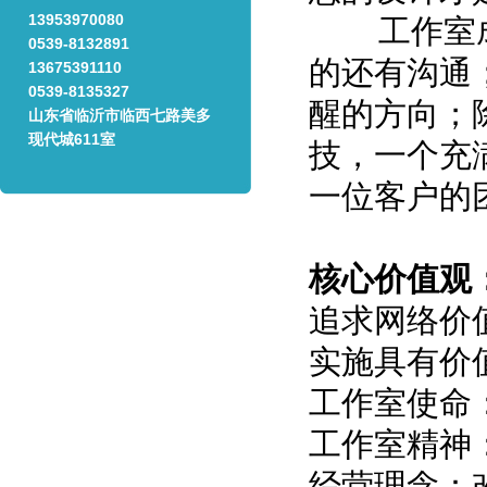
13953970080
工作室成员
0539-8132891
的还有沟通
13675391110
0539-8135327
醒的方向；
山东省临沂市临西七路美多
现代城611室
技，一个充
一位客户的
核心价值观
追求网络价
实施具有价
工作室使命
工作室精神
经营理念：